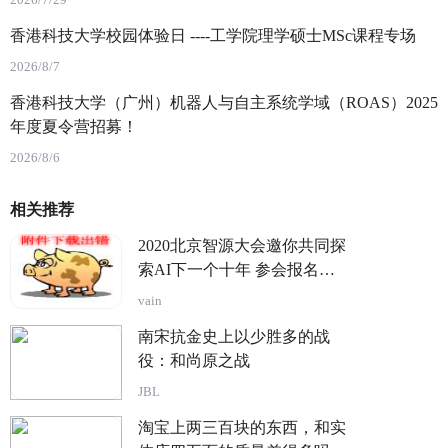
香港科技大学校园体验日 ----工学院理学硕士MSc课程专场
2026/8/7
香港科技大学（广州）机器人与自主系统学域（ROAS）2025
年度夏令营招募！
2026/8/6
相关推荐
2020北京智源大会邀你共同探
索AI下一个十年 参会报名现
已全面启动
vain
南宋抗金史上以少胜多的战
役：和尚原之战
JBL
淘宝上两三百块的东西，和实