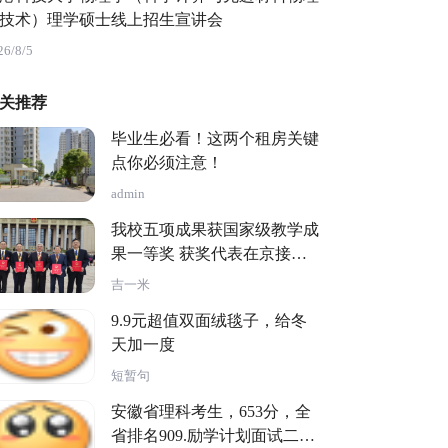
技术）理学硕士线上招生宣讲会
26/8/5
关推荐
毕业生必看！这两个租房关键
点你必须注意！
admin
我校五项成果获国家级教学成
果一等奖 获奖代表在京接受
颁奖
吉一米
9.9元超值双面绒毯子，给冬
天加一度
短暂句
安徽省理科考生，653分，全
省排名909.励学计划面试二等