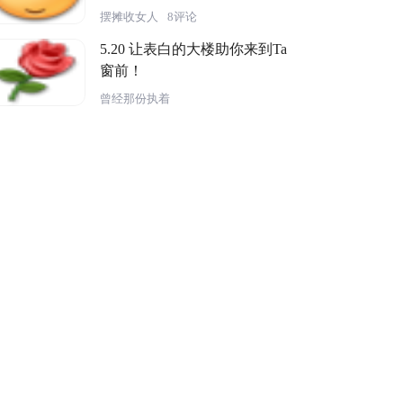
录取，
摆摊收女人
8评论
5.20 让表白的大楼助你来到Ta
窗前！
曾经那份执着