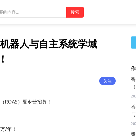
机器人与自主系统学域
！
作
香
关注
（
20
（ROAS）夏令营招募！
香
与
会
20
万/年！
香