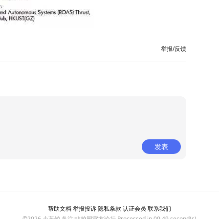
举报/反馈
发表
帮助文档
举报投诉
隐私条款
认证会员
联系我们
©2026
小蓝鲸
备注:非校园官方论坛 Processed in 00.49 second(s)