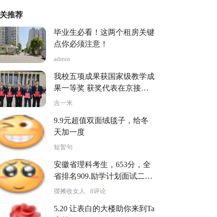
关推荐
毕业生必看！这两个租房关键
点你必须注意！
admin
我校五项成果获国家级教学成
果一等奖 获奖代表在京接受
颁奖
吉一米
9.9元超值双面绒毯子，给冬
天加一度
短暂句
安徽省理科考生，653分，全
省排名909.励学计划面试二等
录取，
摆摊收女人
8评论
5.20 让表白的大楼助你来到Ta