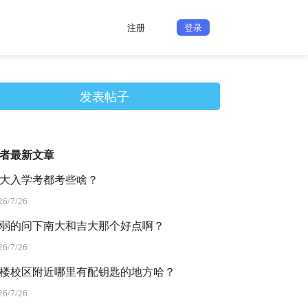
注册
登录
发表帖子
者最新文章
大入学考都考些啥？
26/7/26
弱的问下南大和吉大那个好点啊？
26/7/26
楼校区附近哪里有配钥匙的地方哈？
26/7/26