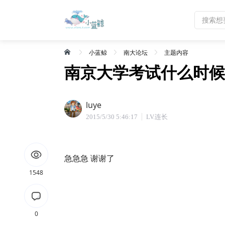
小蓝鲸
南大论坛
主题内容
南京大学考试什么时候
luye
2015/5/30 5:46:17
LV.连长
急急急 谢谢了
1548
0