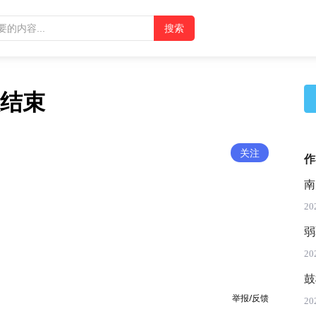
结束
关注
作
南
20
弱
20
鼓
举报/反馈
20